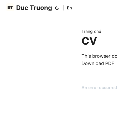
Duc Truong
|
En
Trang chủ
CV
This browser do
Download PDF