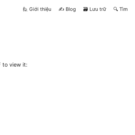
🙋 Giới thiệu
✍️ Blog
🗃️ Lưu trữ
🔍 Tìm
to view it: